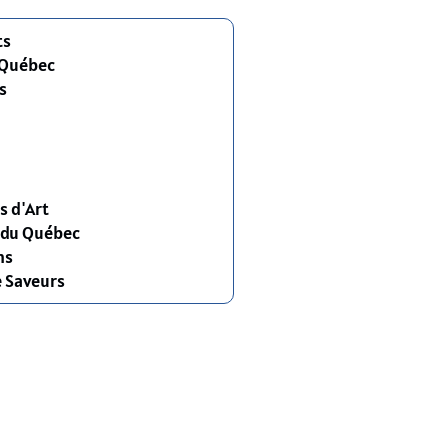
ts
 Québec
s
s d'Art
s du Québec
ns
e Saveurs