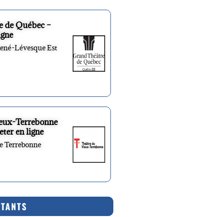
e de Québec –
igne
René-Lévesque Est
ieux-Terrebonne
eter en ligne
re Terrebonne
RTANTS