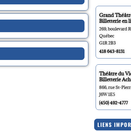
Grand Théâtr
Billetterie en l
269, boulevard 
Québec
G1R 2B3
418 643-8131
Théâtre du V
Billetterie Ach
866, rue St-Pier
J6W 1E5
(450) 492-4777
LIENS IMPO