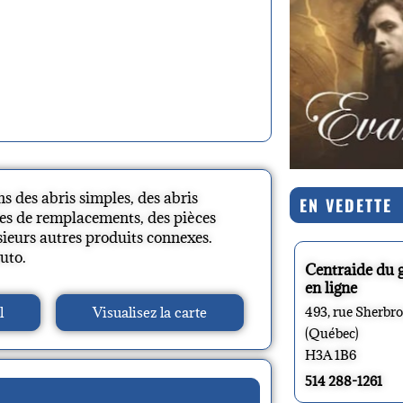
s des abris simples, des abris
EN VEDETTE
oiles de remplacements, des pièces
sieurs autres produits connexes.
uto.
Centraide du 
en ligne
l
Visualisez la carte
493, rue Sherbr
(Québec)
H3A 1B6
514 288-1261