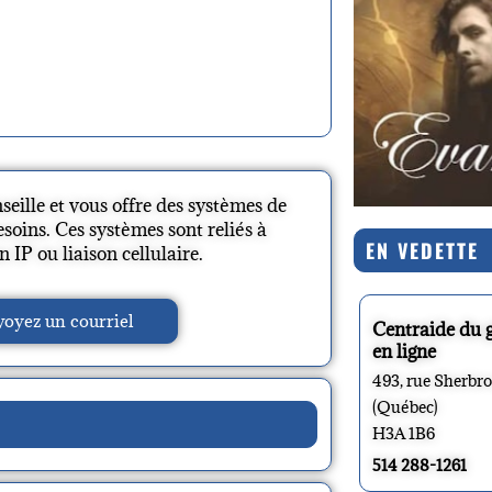
ille et vous offre des systèmes de
soins. Ces systèmes sont reliés à
EN VEDETTE
n IP ou liaison cellulaire.
oyez un courriel
Centraide du 
en ligne
493, rue Sherbr
(Québec)
H3A 1B6
514 288-1261