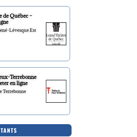
e de Québec –
igne
René-Lévesque Est
ieux-Terrebonne
eter en ligne
re Terrebonne
RTANTS