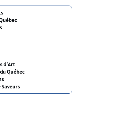
ts
 Québec
s
s d'Art
s du Québec
ns
e Saveurs