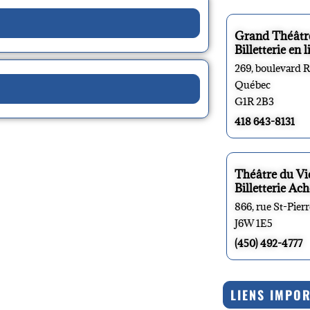
Grand Théâtr
Billetterie en l
269, boulevard 
Québec
G1R 2B3
418 643-8131
Théâtre du V
Billetterie Ach
866, rue St-Pier
J6W 1E5
(450) 492-4777
LIENS IMPO