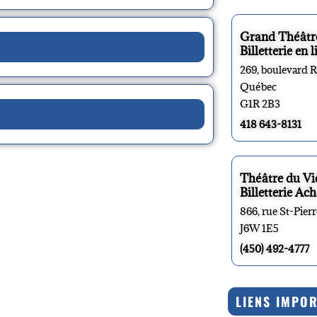
Grand Théâtr
Billetterie en l
269, boulevard 
Québec
G1R 2B3
418 643-8131
Théâtre du V
Billetterie Ach
866, rue St-Pier
J6W 1E5
(450) 492-4777
LIENS IMPO