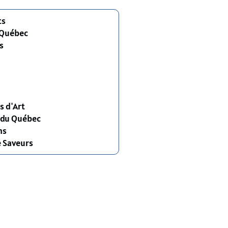
ts
 Québec
s
s d'Art
s du Québec
ns
e Saveurs