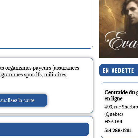
nts organismes payeurs (assurances
EN VEDETTE
rogrammes sportifs, militaires,
Centraide du 
en ligne
sualisez la carte
493, rue Sherbr
(Québec)
H3A 1B6
514 288-1261