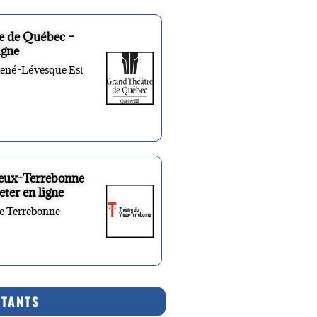
e de Québec –
igne
René-Lévesque Est
ieux-Terrebonne
eter en ligne
re Terrebonne
RTANTS