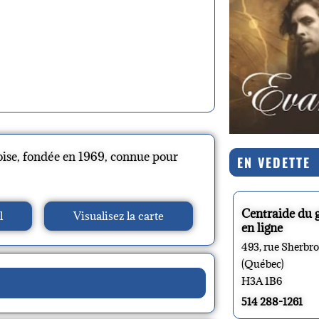
oise, fondée en 1969, connue pour
EN VEDETTE
Centraide du 
l
Visualisez la carte
en ligne
493, rue Sherbr
(Québec)
H3A 1B6
514 288-1261