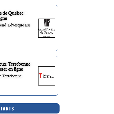
e de Québec –
igne
René-Lévesque Est
ieux-Terrebonne
eter en ligne
re Terrebonne
RTANTS