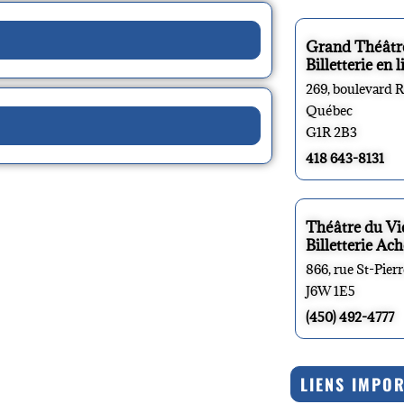
Grand Théâtr
Billetterie en l
269, boulevard 
Québec
G1R 2B3
418 643-8131
Théâtre du V
Billetterie Ach
866, rue St-Pier
J6W 1E5
(450) 492-4777
LIENS IMPO