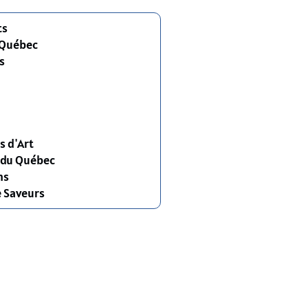
ts
 Québec
s
s d'Art
s du Québec
ns
e Saveurs