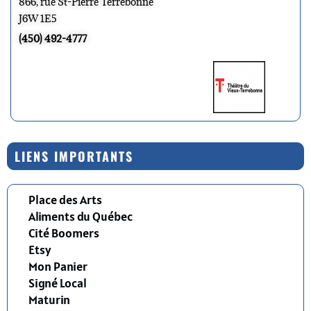
866, rue St-Pierre Terrebonne
J6W 1E5
(450) 492-4777
LIENS IMPORTANTS
Place des Arts
Aliments du Québec
Cité Boomers
Etsy
Mon Panier
Signé Local
Maturin