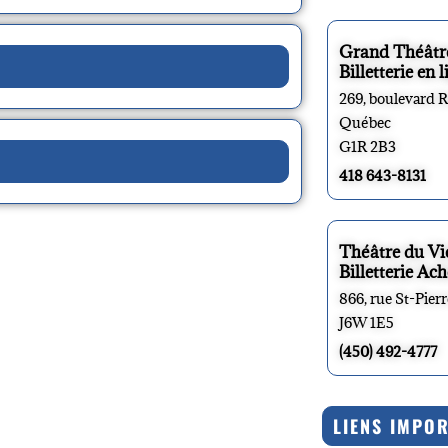
Grand Théâtr
Billetterie en l
269, boulevard 
Québec
G1R 2B3
418 643-8131
Théâtre du V
Billetterie Ach
866, rue St-Pier
J6W 1E5
(450) 492-4777
LIENS IMPO