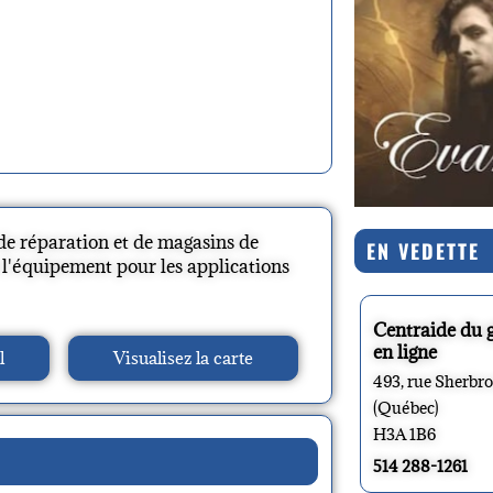
de réparation et de magasins de
EN VEDETTE
e l'équipement pour les applications
Centraide du 
en ligne
l
Visualisez la carte
493, rue Sherbr
(Québec)
H3A 1B6
514 288-1261