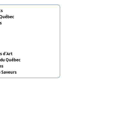
ts
 Québec
s
s d'Art
s du Québec
ns
e Saveurs