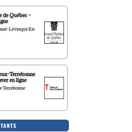
e de Québec –
igne
René-Lévesque Est
ieux-Terrebonne
eter en ligne
re Terrebonne
RTANTS