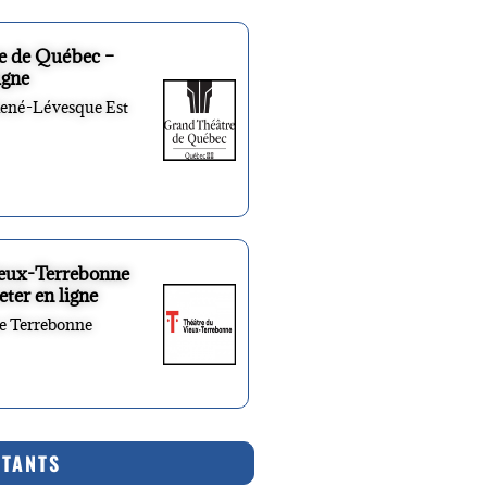
e de Québec –
igne
René-Lévesque Est
ieux-Terrebonne
eter en ligne
re Terrebonne
RTANTS