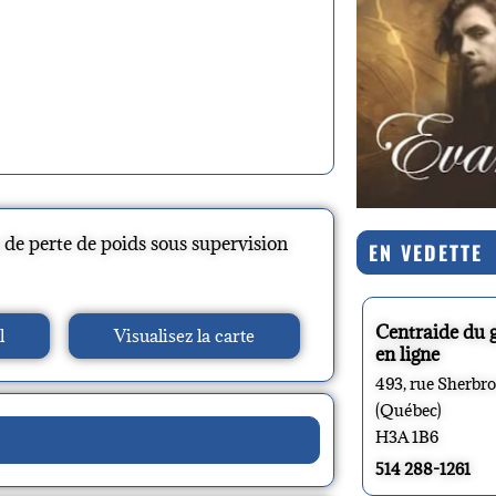
de perte de poids sous supervision
EN VEDETTE
Centraide du 
l
Visualisez la carte
en ligne
493, rue Sherbr
(Québec)
H3A 1B6
514 288-1261