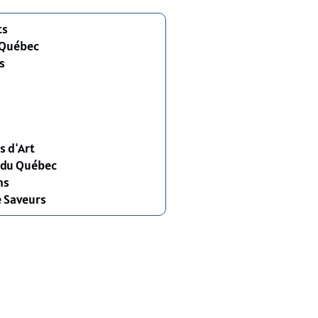
ts
 Québec
s
s d'Art
s du Québec
ns
e Saveurs