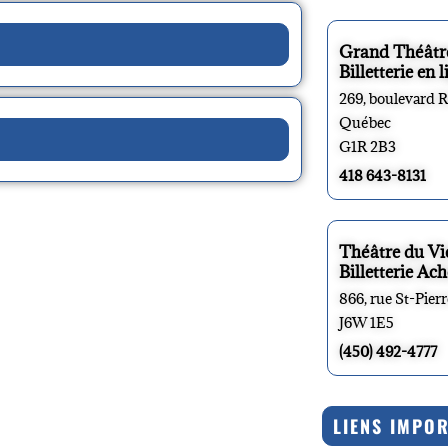
Grand Théâtr
Billetterie en l
269, boulevard 
Québec
G1R 2B3
418 643-8131
Théâtre du V
Billetterie Ach
866, rue St-Pier
J6W 1E5
(450) 492-4777
LIENS IMPO