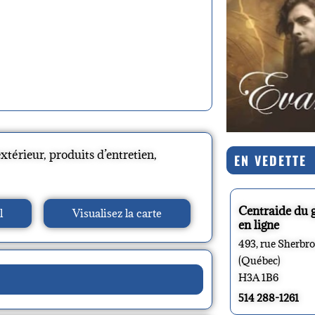
extérieur, produits d’entretien,
EN VEDETTE
Centraide du 
l
Visualisez la carte
en ligne
493, rue Sherbr
(Québec)
H3A 1B6
514 288-1261