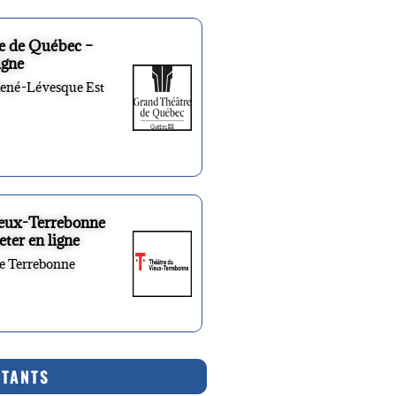
e de Québec –
igne
René-Lévesque Est
ieux-Terrebonne
eter en ligne
re Terrebonne
RTANTS