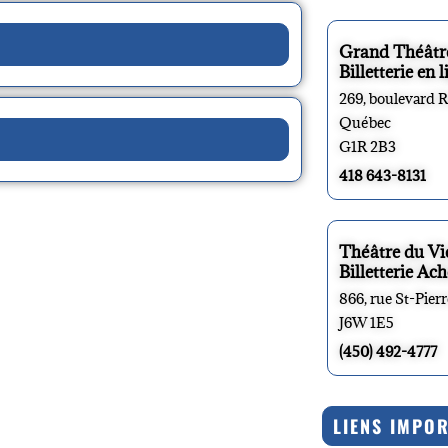
Grand Théâtr
Billetterie en l
269, boulevard 
Québec
G1R 2B3
418 643-8131
Théâtre du V
Billetterie Ach
866, rue St-Pier
J6W 1E5
(450) 492-4777
LIENS IMPO