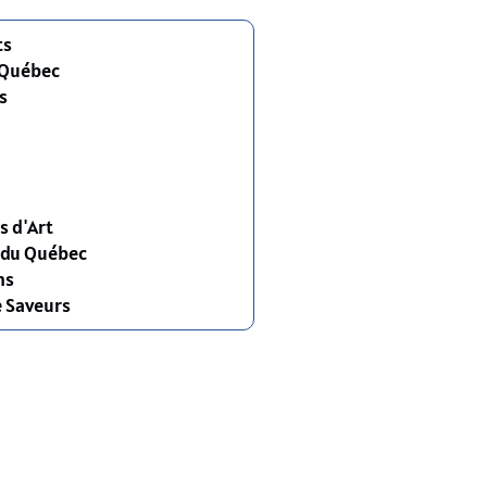
ts
 Québec
s
s d'Art
s du Québec
ns
e Saveurs