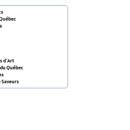
ts
 Québec
s
s d'Art
s du Québec
ns
e Saveurs