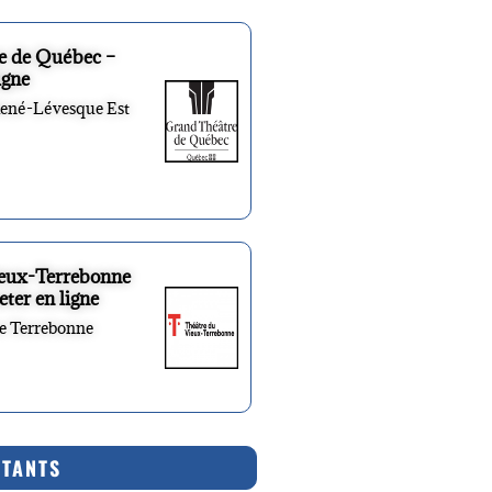
e de Québec –
igne
René-Lévesque Est
ieux-Terrebonne
eter en ligne
re Terrebonne
RTANTS