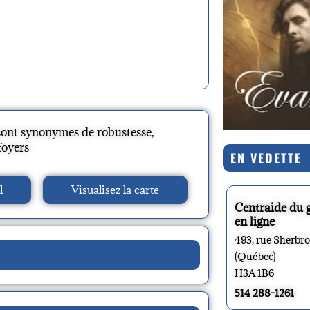
sont synonymes de robustesse,
foyers
EN VEDETTE
l
Visualisez la carte
Centraide du 
en ligne
493, rue Sherbr
(Québec)
H3A 1B6
514 288-1261