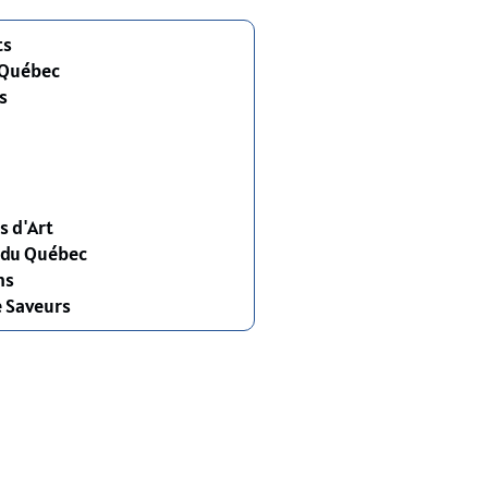
ts
 Québec
s
s d'Art
s du Québec
ns
e Saveurs