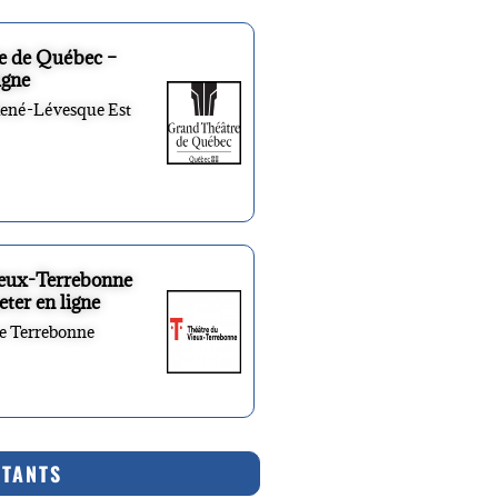
e de Québec –
igne
René-Lévesque Est
ieux-Terrebonne
eter en ligne
re Terrebonne
RTANTS