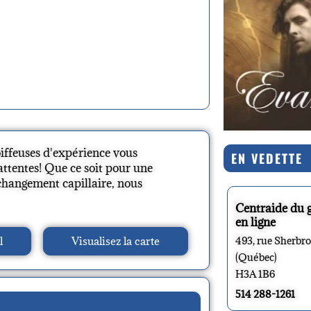
oiffeuses d'expérience vous
EN VEDETTE
attentes! Que ce soit pour une
changement capillaire, nous
Centraide du 
en ligne
l
Visualisez la carte
493, rue Sherbr
(Québec)
H3A 1B6
514 288-1261