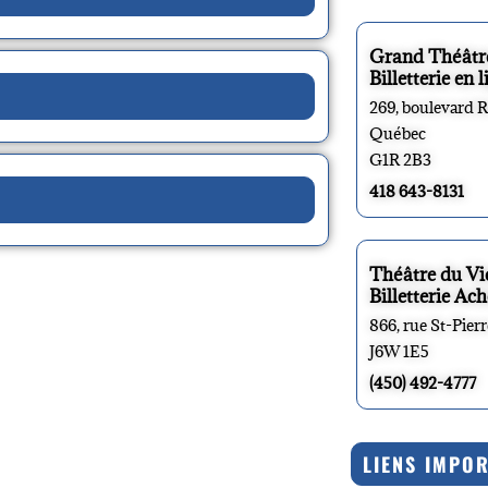
Grand Théâtr
Billetterie en l
269, boulevard 
Québec
G1R 2B3
418 643-8131
Théâtre du V
Billetterie Ach
866, rue St-Pier
J6W 1E5
(450) 492-4777
LIENS IMPO