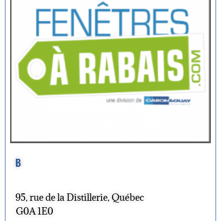
B
95, rue de la Distillerie, Québec
G0A 1E0