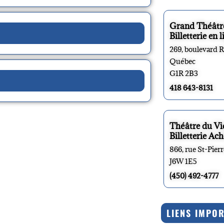
Grand Théâtr
Billetterie en l
269, boulevard 
Québec
G1R 2B3
418 643-8131
Théâtre du V
Billetterie Ach
866, rue St-Pier
J6W 1E5
(450) 492-4777
LIENS IMPO