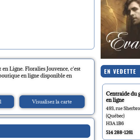
en Ligne. Floralies Jouvence, c'est
EN VEDETTE
boutique en ligne disponible en
Centraide du 
en ligne
l
Visualisez la carte
493, rue Sherbr
(Québec)
H3A 1B6
514 288-1261