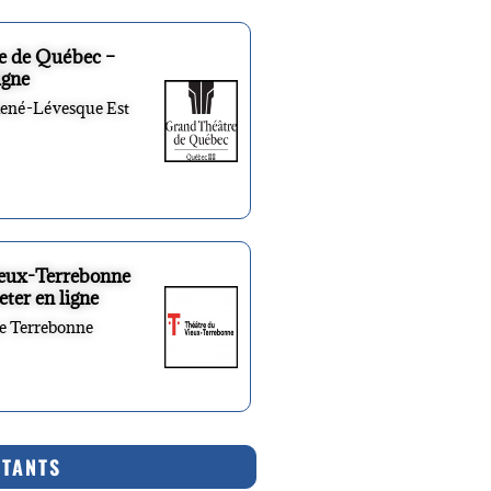
e de Québec –
igne
René-Lévesque Est
ieux-Terrebonne
eter en ligne
re Terrebonne
RTANTS