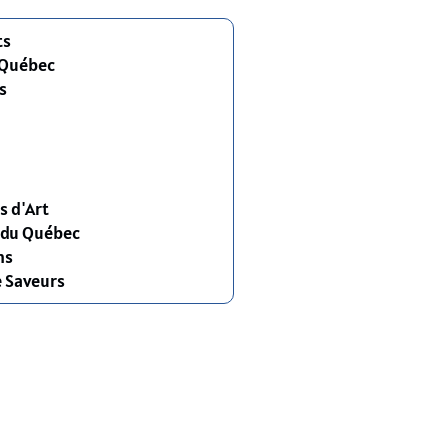
ts
 Québec
s
s d'Art
s du Québec
ns
e Saveurs