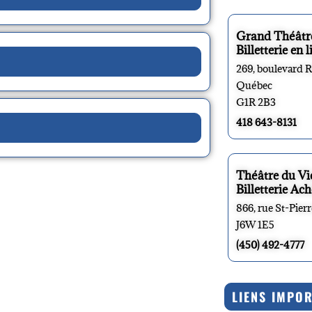
Grand Théâtr
Billetterie en l
269, boulevard 
Québec
G1R 2B3
418 643-8131
Théâtre du V
Billetterie Ach
866, rue St-Pier
J6W 1E5
(450) 492-4777
LIENS IMPO