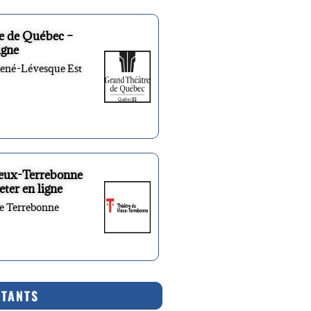
e de Québec –
igne
René-Lévesque Est
ieux-Terrebonne
eter en ligne
re Terrebonne
RTANTS