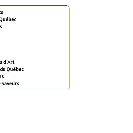
ts
 Québec
s
s d'Art
s du Québec
ns
e Saveurs