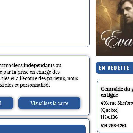
harmaciens indépendants au
EN VEDETTE
 par la prise en charge des
les et à l’écoute des patients, nous
xibles et personnalisés
Centraide du 
en ligne
l
Visualisez la carte
493, rue Sherbr
(Québec)
H3A 1B6
514 288-1261