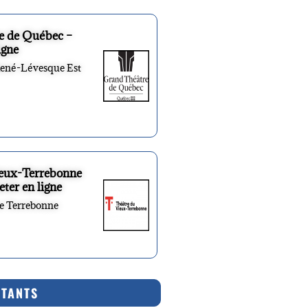
e de Québec –
igne
René-Lévesque Est
ieux-Terrebonne
eter en ligne
re Terrebonne
RTANTS