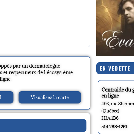
loppés par un dermatologue
EN VEDETTE
s et respectueux de l'écosystème
ligne.
Centraide du 
en ligne
l
Visualisez la carte
493, rue Sherbr
(Québec)
H3A 1B6
514 288-1261