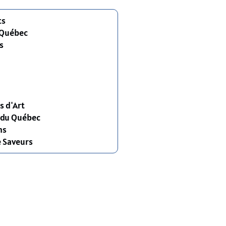
ts
 Québec
s
s d'Art
s du Québec
ns
e Saveurs