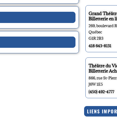
Grand Théâtr
Billetterie en l
269, boulevard 
Québec
G1R 2B3
418 643-8131
Théâtre du V
Billetterie Ach
866, rue St-Pier
J6W 1E5
(450) 492-4777
LIENS IMPO