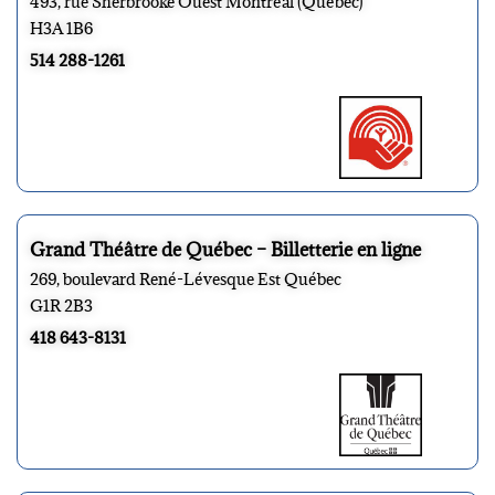
493, rue Sherbrooke Ouest Montréal (Québec)
H3A 1B6
514 288-1261
Grand Théâtre de Québec – Billetterie en ligne
269, boulevard René-Lévesque Est Québec
G1R 2B3
418 643-8131