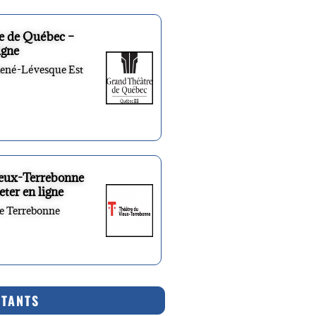
e de Québec –
igne
René-Lévesque Est
ieux-Terrebonne
eter en ligne
re Terrebonne
RTANTS