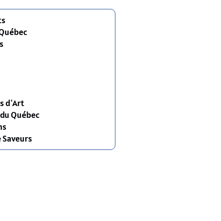
ts
 Québec
s
s d'Art
s du Québec
ns
e Saveurs