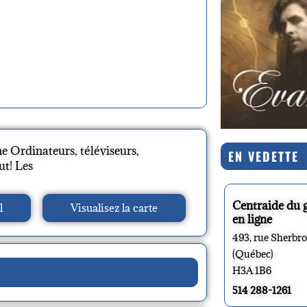
e Ordinateurs, téléviseurs,
EN VEDETTE
ut! Les
Centraide du 
l
Visualisez la carte
en ligne
493, rue Sherbr
(Québec)
H3A 1B6
514 288-1261