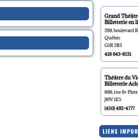
Grand Théâtr
Billetterie en l
269, boulevard 
Québec
G1R 2B3
418 643-8131
Théâtre du V
Billetterie Ach
866, rue St-Pier
J6W 1E5
(450) 492-4777
LIENS IMPO