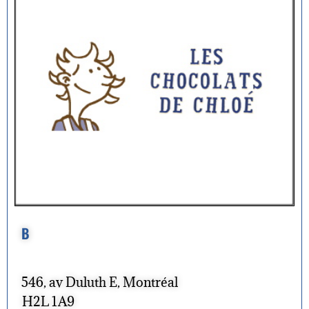
B
546, av Duluth E, Montréal
H2L 1A9