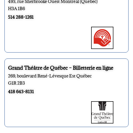
493, rue Sherbrooke Ouest Montréal (Québec)
H3A 1B6
514 288-1261
Grand Théâtre de Québec – Billetterie en ligne
269, boulevard René-Lévesque Est Québec
G1R 2B3
418 643-8131