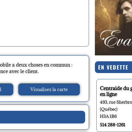
mobile a deux choses en commun :
EN VEDETTE
ce avec le client.
Centraide du 
l
Visualisez la carte
en ligne
493, rue Sherbr
(Québec)
H3A 1B6
514 288-1261