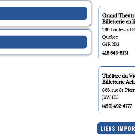
Grand Théâtr
Billetterie en l
269, boulevard 
Québec
G1R 2B3
418 643-8131
Théâtre du V
Billetterie Ach
866, rue St-Pier
J6W 1E5
(450) 492-4777
LIENS IMPO