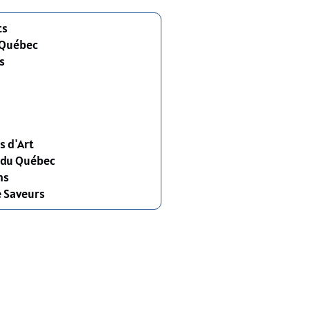
ts
 Québec
s
s d'Art
s du Québec
ns
e Saveurs