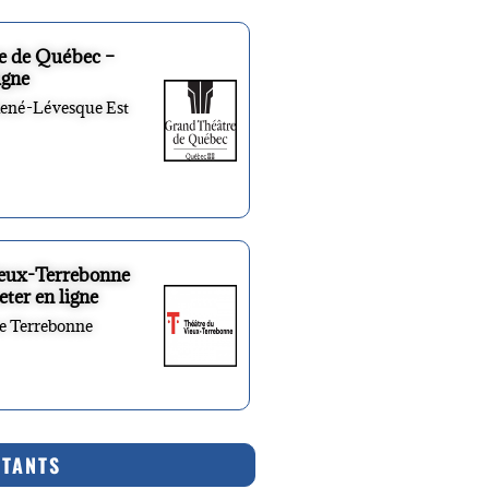
e de Québec –
igne
René-Lévesque Est
ieux-Terrebonne
eter en ligne
re Terrebonne
RTANTS