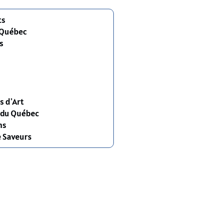
ts
 Québec
s
s d'Art
s du Québec
ns
e Saveurs