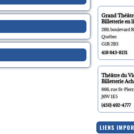
Grand Théâtr
Billetterie en l
269, boulevard 
Québec
G1R 2B3
418 643-8131
Théâtre du V
Billetterie Ach
866, rue St-Pier
J6W 1E5
(450) 492-4777
LIENS IMPO