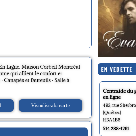
 En Ligne. Maison Corbeil Montréal
EN VEDETTE
e qui allient le confort et
· ‎Canapés et fauteuils · ‎Salle à
Centraide du 
en ligne
l
Visualisez la carte
493, rue Sherbr
(Québec)
H3A 1B6
514 288-1261