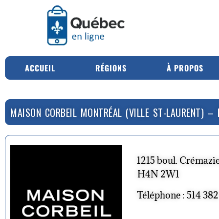
ACCUEIL
RÉGIONS
À PROPOS
MAISON CORBEIL MONTRÉAL (VILLE ST-LAURENT) – 
1215 boul. Crémazi
H4N 2W1
Téléphone : 514 38