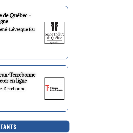
e de Québec –
igne
René-Lévesque Est
ieux-Terrebonne
eter en ligne
re Terrebonne
RTANTS