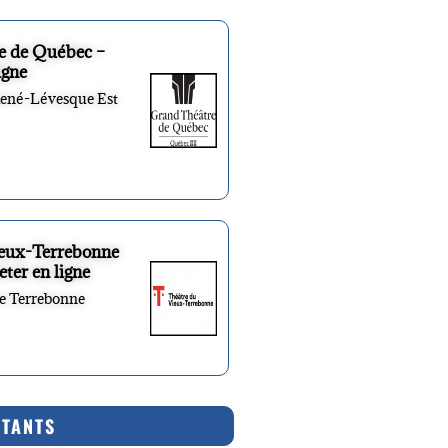
e de Québec –
igne
René-Lévesque Est
ieux-Terrebonne
eter en ligne
re Terrebonne
RTANTS