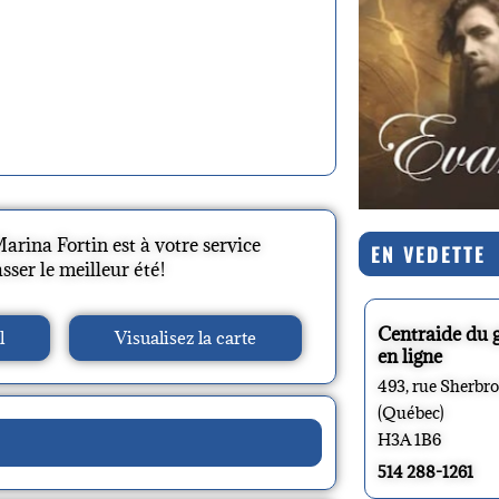
Marina Fortin est à votre service
EN VEDETTE
ser le meilleur été!
Centraide du 
l
Visualisez la carte
en ligne
493, rue Sherbr
(Québec)
H3A 1B6
514 288-1261