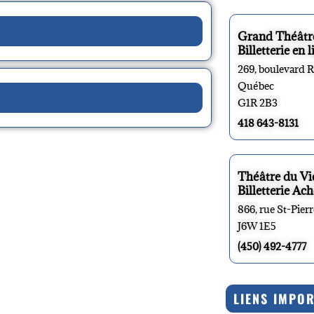
Grand Théâtr
Billetterie en l
269, boulevard 
Québec
G1R 2B3
418 643-8131
Théâtre du V
Billetterie Ach
866, rue St-Pier
J6W 1E5
(450) 492-4777
LIENS IMPO