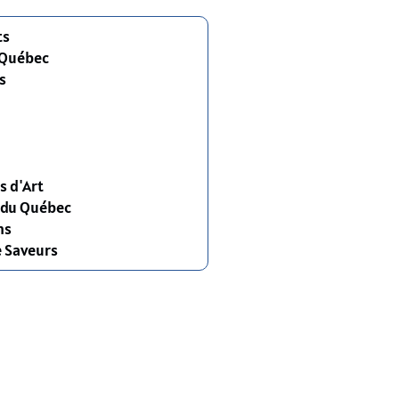
ts
 Québec
s
s d'Art
s du Québec
ns
e Saveurs