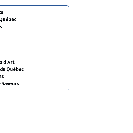
ts
 Québec
s
s d'Art
s du Québec
ns
e Saveurs