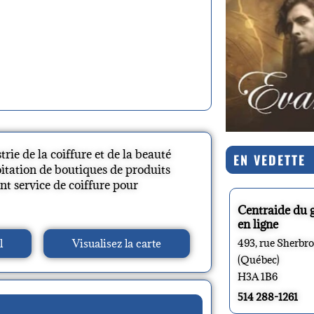
ie de la coiffure et de la beauté
EN VEDETTE
oitation de boutiques de produits
t service de coiffure pour
Centraide du 
en ligne
l
Visualisez la carte
493, rue Sherbr
(Québec)
H3A 1B6
514 288-1261