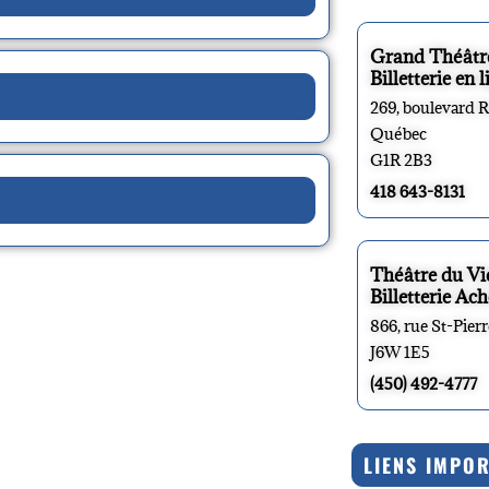
Grand Théâtr
Billetterie en l
269, boulevard 
Québec
G1R 2B3
418 643-8131
Théâtre du V
Billetterie Ach
866, rue St-Pier
J6W 1E5
(450) 492-4777
LIENS IMPO