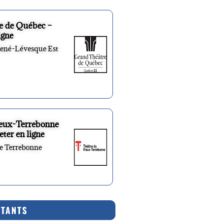
e de Québec –
igne
René-Lévesque Est
ieux-Terrebonne
eter en ligne
re Terrebonne
RTANTS