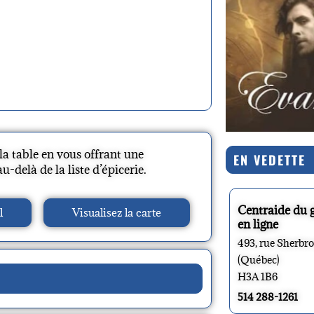
la table en vous offrant une
EN VEDETTE
-delà de la liste d’épicerie.
Centraide du 
l
Visualisez la carte
en ligne
493, rue Sherbr
(Québec)
H3A 1B6
514 288-1261