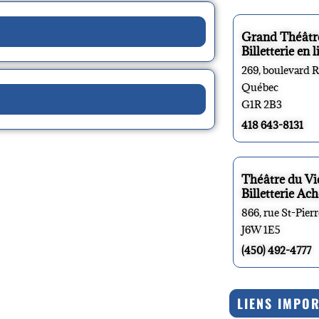
Grand Théâtr
Billetterie en l
269, boulevard 
Québec
G1R 2B3
418 643-8131
Théâtre du V
Billetterie Ach
866, rue St-Pier
J6W 1E5
(450) 492-4777
LIENS IMPO