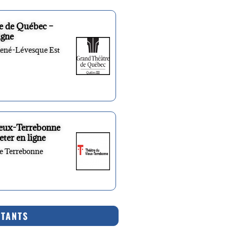
e de Québec –
igne
René-Lévesque Est
ieux-Terrebonne
eter en ligne
re Terrebonne
RTANTS