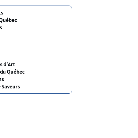
ts
 Québec
s
s d'Art
s du Québec
ns
e Saveurs