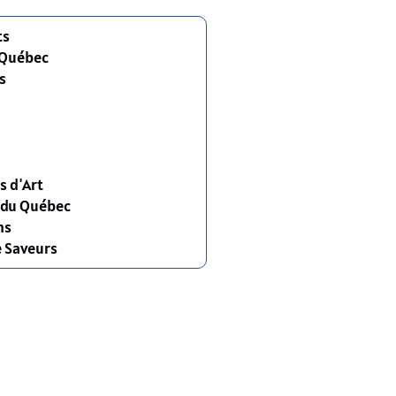
ts
 Québec
s
s d'Art
s du Québec
ns
e Saveurs