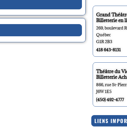
Grand Théâtr
Billetterie en l
269, boulevard 
Québec
G1R 2B3
418 643-8131
Théâtre du V
Billetterie Ach
866, rue St-Pier
J6W 1E5
(450) 492-4777
LIENS IMPO