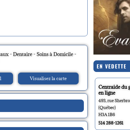
aux - Dentaire - Soins à Domicile -
EN VEDETTE
l
Visualisez la carte
Centraide du 
en ligne
493, rue Sherbr
(Québec)
H3A 1B6
514 288-1261