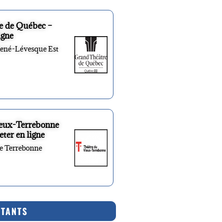
e de Québec –
igne
René-Lévesque Est
ieux-Terrebonne
eter en ligne
re Terrebonne
RTANTS