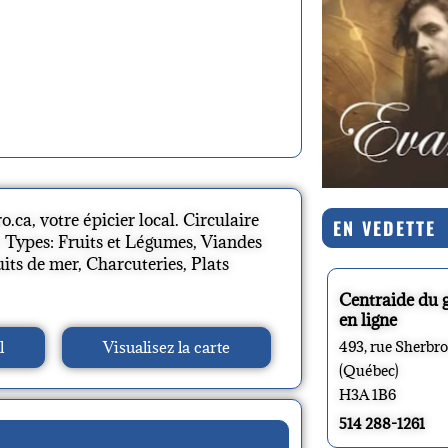
.ca, votre épicier local. Circulaire
EN VEDETTE
 Types: Fruits et Légumes, Viandes
ruits de mer, Charcuteries, Plats
Centraide du 
en ligne
l
Visualisez la carte
493, rue Sherbr
(Québec)
H3A 1B6
514 288-1261