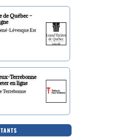
e de Québec –
igne
René-Lévesque Est
ieux-Terrebonne
eter en ligne
re Terrebonne
RTANTS