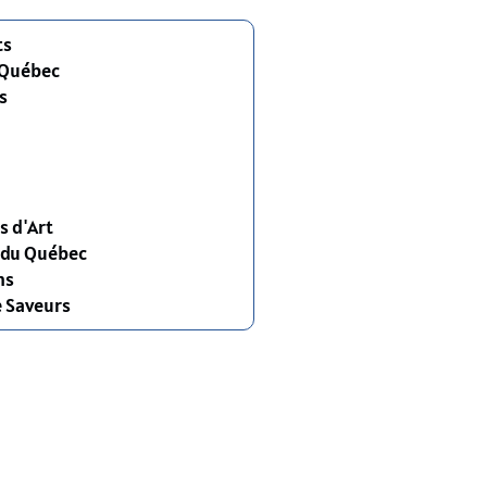
ts
 Québec
s
s d'Art
s du Québec
ns
e Saveurs