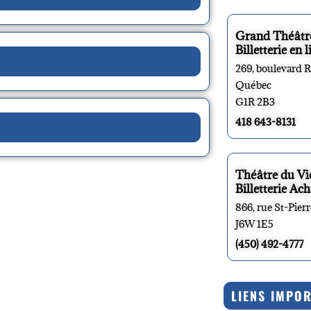
Grand Théâtr
Billetterie en l
269, boulevard 
Québec
G1R 2B3
418 643-8131
Théâtre du V
Billetterie Ach
866, rue St-Pier
J6W 1E5
(450) 492-4777
LIENS IMPO