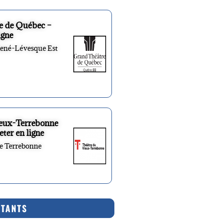
e de Québec –
igne
René-Lévesque Est
ieux-Terrebonne
eter en ligne
re Terrebonne
RTANTS