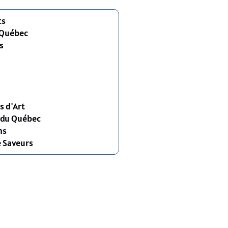
ts
 Québec
s
s d'Art
s du Québec
ns
e Saveurs