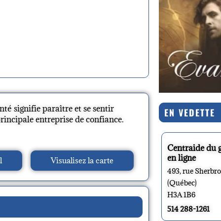
é signifie paraître et se sentir
EN VEDETTE
incipale entreprise de confiance.
Centraide du 
en ligne
l
Visualisez la carte
493, rue Sherbr
(Québec)
H3A 1B6
514 288-1261