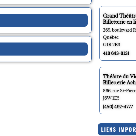
Grand Théâtr
Billetterie en l
269, boulevard 
Québec
G1R 2B3
418 643-8131
Théâtre du V
Billetterie Ach
866, rue St-Pier
J6W 1E5
(450) 492-4777
LIENS IMPO