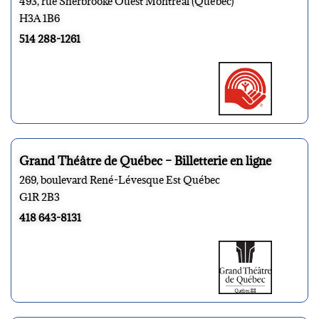
493, rue Sherbrooke Ouest Montréal (Québec)
H3A 1B6
514 288-1261
Grand Théâtre de Québec – Billetterie en ligne
269, boulevard René-Lévesque Est Québec
G1R 2B3
418 643-8131