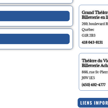
Grand Théâtr
Billetterie en l
269, boulevard 
Québec
G1R 2B3
418 643-8131
Théâtre du V
Billetterie Ach
866, rue St-Pier
J6W 1E5
(450) 492-4777
LIENS IMPO