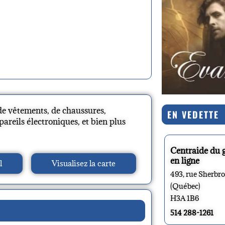
 de vêtements, de chaussures,
EN VEDETTE
pareils électroniques, et bien plus
Centraide du 
en ligne
l
Visualisez la carte
493, rue Sherbr
(Québec)
H3A 1B6
514 288-1261