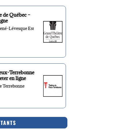
e de Québec –
igne
René-Lévesque Est
ieux-Terrebonne
eter en ligne
re Terrebonne
RTANTS