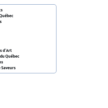
ts
 Québec
s
s d'Art
s du Québec
ns
e Saveurs