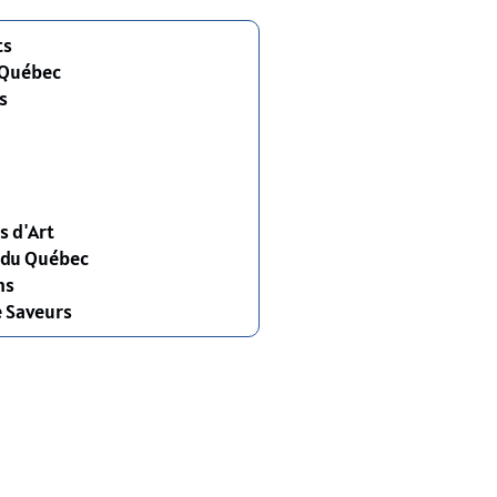
ts
 Québec
s
s d'Art
s du Québec
ns
e Saveurs