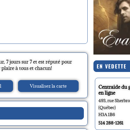
, 7 jours sur 7 et est réputé pour
EN VEDETTE
 plaire à tous et chacun!
l
Visualisez la carte
Centraide du 
en ligne
493, rue Sherbr
(Québec)
H3A 1B6
514 288-1261