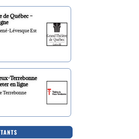
e de Québec –
igne
René-Lévesque Est
ieux-Terrebonne
eter en ligne
re Terrebonne
RTANTS