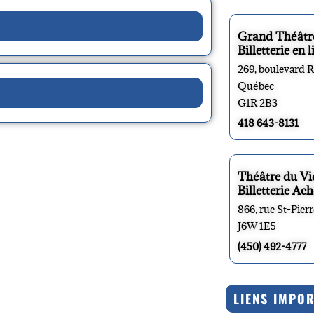
Grand Théâtr
Billetterie en l
269, boulevard 
Québec
G1R 2B3
418 643-8131
Théâtre du V
Billetterie Ach
866, rue St-Pier
J6W 1E5
(450) 492-4777
LIENS IMPO