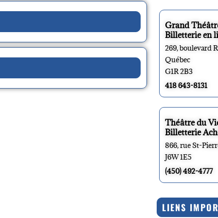
Grand Théâtr
Billetterie en l
269, boulevard 
Québec
G1R 2B3
418 643-8131
Théâtre du V
Billetterie Ach
866, rue St-Pier
J6W 1E5
(450) 492-4777
LIENS IMPO