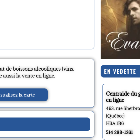
t de boissons alcooliques (vins,
EN VEDETTE
aussi la vente en ligne.
Centraide du 
sualisez la carte
en ligne
493, rue Sherbr
(Québec)
H3A 1B6
514 288-1261