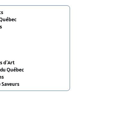
ts
 Québec
s
s d'Art
s du Québec
ns
e Saveurs