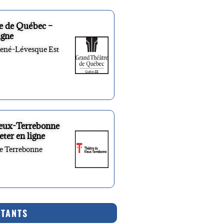
e de Québec –
igne
René-Lévesque Est
ieux-Terrebonne
eter en ligne
re Terrebonne
RTANTS