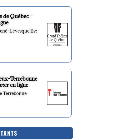
e de Québec –
igne
René-Lévesque Est
ieux-Terrebonne
eter en ligne
re Terrebonne
RTANTS