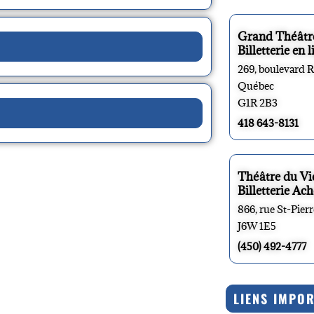
Grand Théâtr
Billetterie en l
269, boulevard 
Québec
G1R 2B3
418 643-8131
Théâtre du V
Billetterie Ach
866, rue St-Pier
J6W 1E5
(450) 492-4777
LIENS IMPO