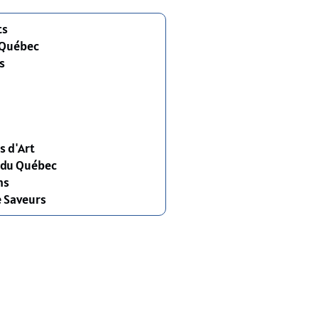
ts
 Québec
s
s d'Art
s du Québec
ns
e Saveurs