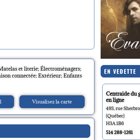
atelas et literie; Électroménagers;
EN VEDETTE
aison connectée; Extérieur; Enfants
Centraide du 
en ligne
l
Visualisez la carte
493, rue Sherbr
(Québec)
H3A 1B6
514 288-1261