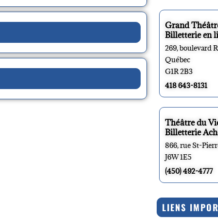
Grand Théâtr
Billetterie en l
269, boulevard 
Québec
G1R 2B3
418 643-8131
Théâtre du V
Billetterie Ach
866, rue St-Pier
J6W 1E5
(450) 492-4777
LIENS IMPO