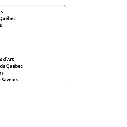
ts
 Québec
s
s d'Art
s du Québec
ns
e Saveurs