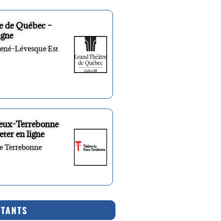
e de Québec –
igne
René-Lévesque Est
ieux-Terrebonne
eter en ligne
re Terrebonne
RTANTS