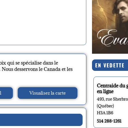
x qui se spécialise dans le
EN VEDETTE
s. Nous desservons le Canada et les
Centraide du 
en ligne
l
Visualisez la carte
493, rue Sherbr
(Québec)
H3A 1B6
514 288-1261