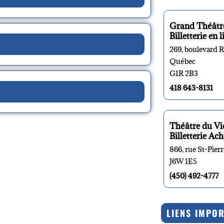
Grand Théâtr
Billetterie en l
269, boulevard 
Québec
G1R 2B3
418 643-8131
Théâtre du V
Billetterie Ach
866, rue St-Pier
J6W 1E5
(450) 492-4777
LIENS IMPO