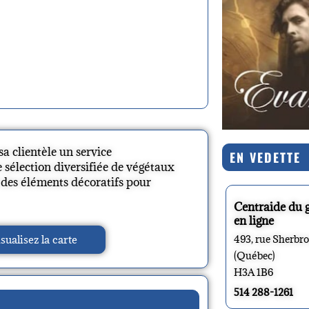
sa clientèle un service
EN VEDETTE
 sélection diversifiée de végétaux
t des éléments décoratifs pour
Centraide du 
en ligne
sualisez la carte
493, rue Sherbr
(Québec)
H3A 1B6
514 288-1261