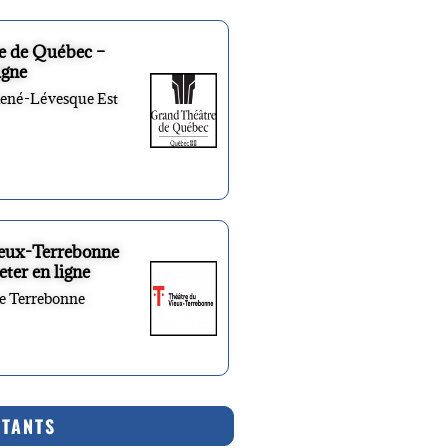
e de Québec –
igne
René-Lévesque Est
ieux-Terrebonne
eter en ligne
re Terrebonne
RTANTS