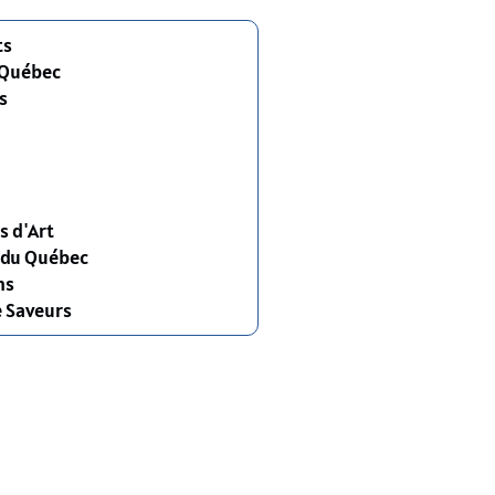
ts
 Québec
s
s d'Art
s du Québec
ns
e Saveurs