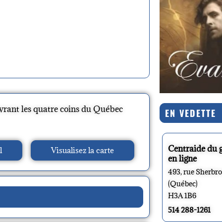
uvrant les quatre coins du Québec
EN VEDETTE
Centraide du 
l
Visualisez la carte
en ligne
493, rue Sherbr
(Québec)
H3A 1B6
514 288-1261