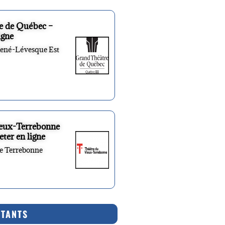
e de Québec –
igne
René-Lévesque Est
ieux-Terrebonne
eter en ligne
re Terrebonne
RTANTS