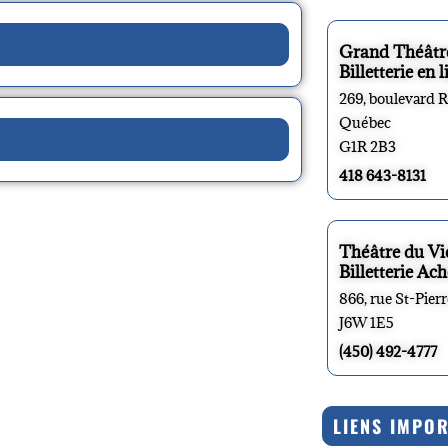
Grand Théâtr
Billetterie en l
269, boulevard 
Québec
G1R 2B3
418 643-8131
Théâtre du V
Billetterie Ach
866, rue St-Pier
J6W 1E5
(450) 492-4777
LIENS IMPO