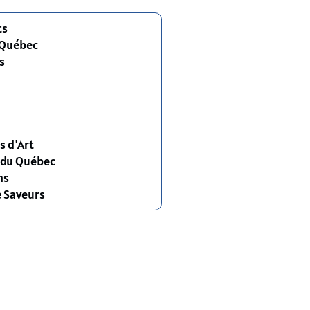
ts
 Québec
s
s d'Art
s du Québec
ns
e Saveurs