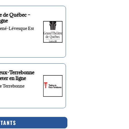
e de Québec –
igne
René-Lévesque Est
ieux-Terrebonne
eter en ligne
re Terrebonne
RTANTS