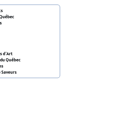
ts
 Québec
s
s d'Art
s du Québec
ns
e Saveurs