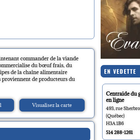
intenant commander de la viande
commercialise du bœuf frais, du
EN VEDETTE
cipes de la chaîne alimentaire
es proviennent de producteurs du
Centraide du 
en ligne
l
Visualisez la carte
493, rue Sherbr
(Québec)
H3A 1B6
514 288-1261