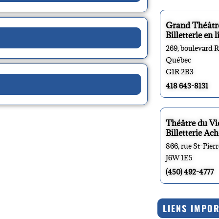
Grand Théâtr
Billetterie en l
269, boulevard 
Québec
G1R 2B3
418 643-8131
Théâtre du V
Billetterie Ach
866, rue St-Pier
J6W 1E5
(450) 492-4777
LIENS IMPO