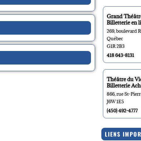
Grand Théâtr
Billetterie en l
269, boulevard 
Québec
G1R 2B3
418 643-8131
Théâtre du V
Billetterie Ach
866, rue St-Pier
J6W 1E5
(450) 492-4777
LIENS IMPO