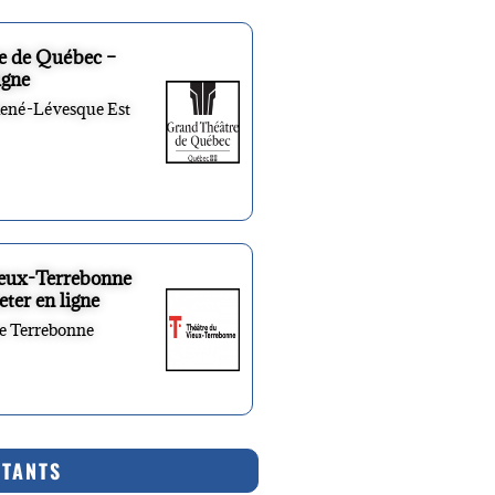
e de Québec –
igne
René-Lévesque Est
ieux-Terrebonne
eter en ligne
re Terrebonne
RTANTS