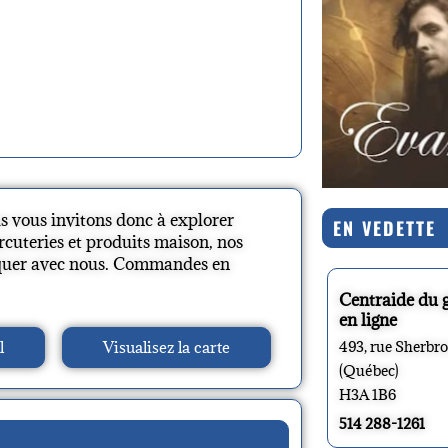
us vous invitons donc à explorer
EN VEDETTE
rcuteries et produits maison, nos
iquer avec nous. Commandes en
Centraide du 
en ligne
l
Visualisez la carte
493, rue Sherbr
(Québec)
H3A 1B6
514 288-1261