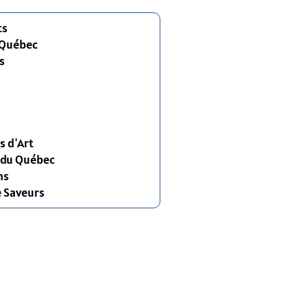
ts
 Québec
s
s d'Art
s du Québec
ns
e Saveurs