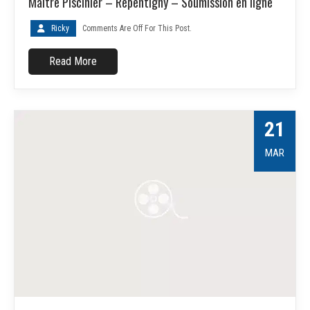
Maître Piscinier – Repentigny – Soumission en ligne
Ricky
Comments Are Off For This Post.
Read More
21
MAR