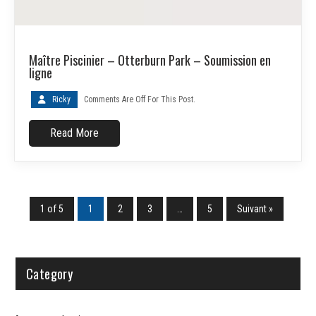
Maître Piscinier – Otterburn Park – Soumission en
ligne
Ricky
Comments Are Off For This Post.
Read More
1 of 5
1
2
3
…
5
Suivant »
Category