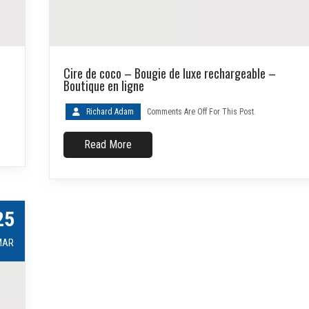
Cire de coco – Bougie de luxe rechargeable –
Boutique en ligne
Richard Adam
Comments Are Off For This Post.
Read More
25
MAR