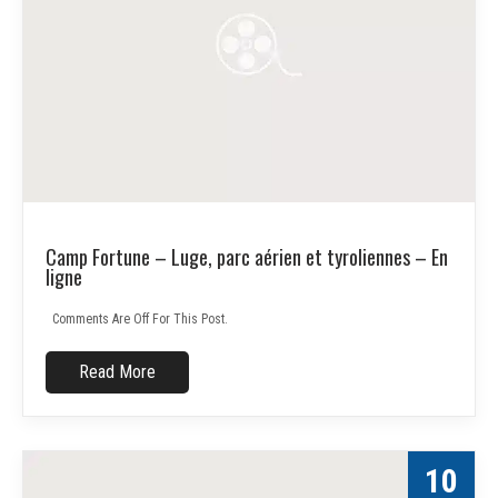
Camp Fortune – Luge, parc aérien et tyroliennes – En
ligne
Comments Are Off For This Post.
Read More
10