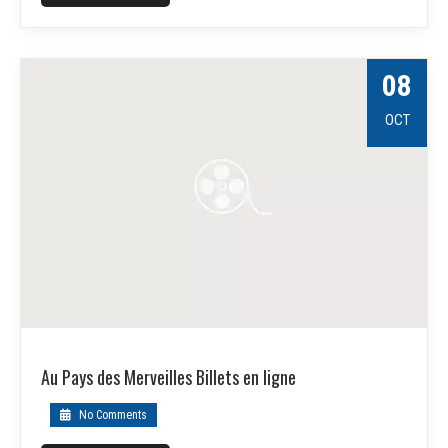
08
OCT
Au Pays des Merveilles Billets en ligne
No Comments