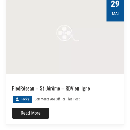
29
MAI
PiedRéseau – St-Jérôme – RDV en ligne
Ricky
Comments Are Off For This Post.
Read More