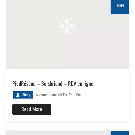
JUIN
PiedRéseau – Boisbriand – RDV en ligne
Ricky
Comments Are Off For This Post.
Read More