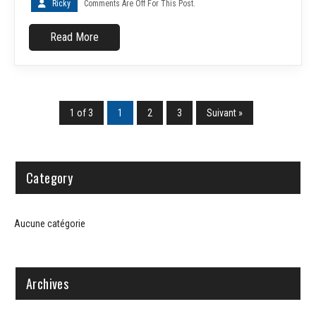
Ricky
Comments Are Off For This Post.
Read More
1 of 3
1
2
3
Suivant »
Category
Aucune catégorie
Archives