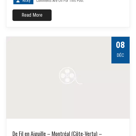
Ricky
Comments Are Off For This Post.
Read More
08
DÉC
De Fil en Aiguille – Montréal (Côte-Vertu) –