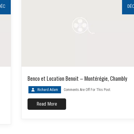
DÉC
DÉ
Benco et Location Benoit – Montérégie, Chambly
Richard Adam
Comments Are Off For This Post.
Read More