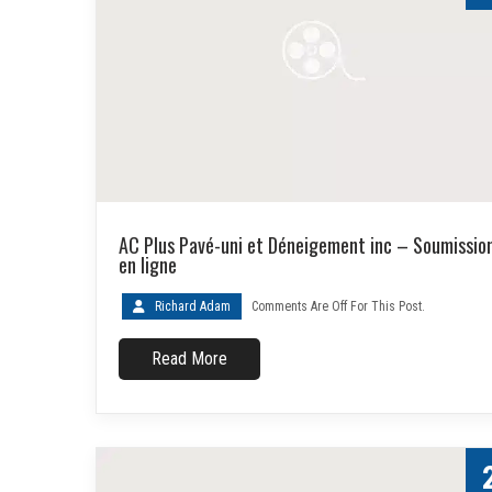
AC Plus Pavé-uni et Déneigement inc – Soumissio
en ligne
Richard Adam
Comments Are Off For This Post.
Read More