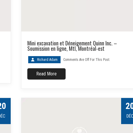
Mini excavation et Déneigement Quinn Inc. –
Soumission en ligne, Mtl, Montréal-est
Richard Adam
Comments Are Off For This Post.
Read More
20
2
DÉC
DÉ