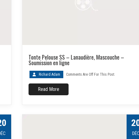
Tonte Pelouse SS – Lanaudière, Mascouche –
Soumission en ligne
Richard Adam
Comments Are Off For This Post.
Read More
20
2
DÉC
DÉ