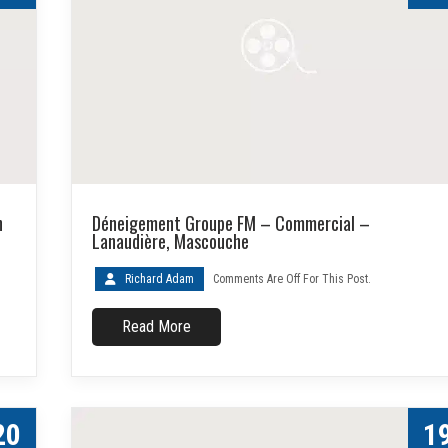
n
Déneigement Groupe FM – Commercial –
Lanaudière, Mascouche
Richard Adam
Comments Are Off For This Post.
Read More
20
1