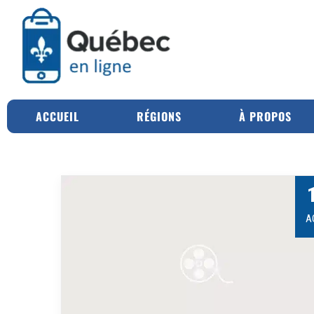
ACCUEIL
RÉGIONS
À PROPOS
A