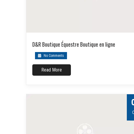
D&R Boutique Équestre Boutique en ligne
No Comments
Read More