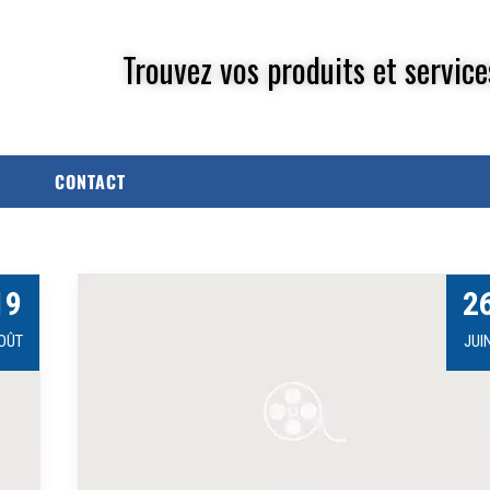
Trouvez vos produits et service
CONTACT
19
2
OÛT
JUI