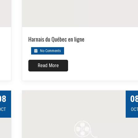
Harnais du Québec en ligne
No Comments
Read More
08
0
OCT
OC