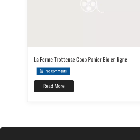
La Ferme Trotteuse Coop Panier Bio en ligne
No Comments
Read More