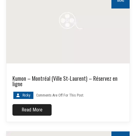
MAI
Kumon – Montréal (Ville St-Laurent) – Réservez en
ligne
Ricky
Comments Are Off For This Post.
Read More