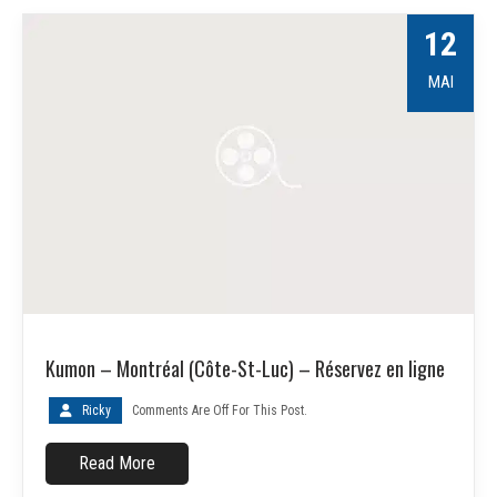
12
MAI
Kumon – Montréal (Côte-St-Luc) – Réservez en ligne
Ricky
Comments Are Off For This Post.
Read More