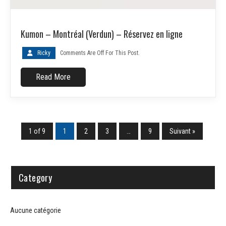
Kumon – Montréal (Verdun) – Réservez en ligne
Ricky
Comments Are Off For This Post.
Read More
1 of 9
1
2
3
…
9
Suivant »
Category
Aucune catégorie