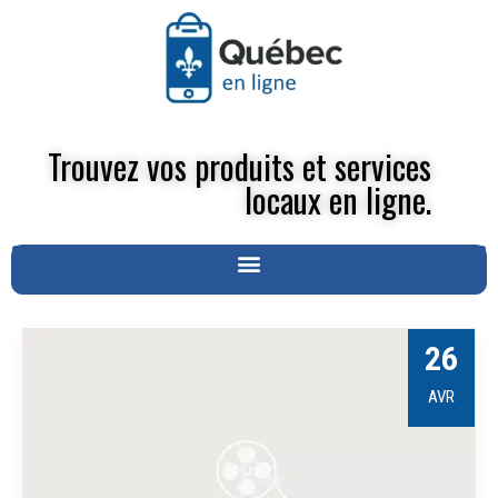
Trouvez vos produits et services
locaux en ligne.
26
AVR