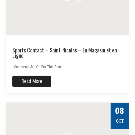
Sports Contact – Saint-Nicolas – En Magasin et en
Ligne
Comments Are Off For This Post.
Read More
08
OCT