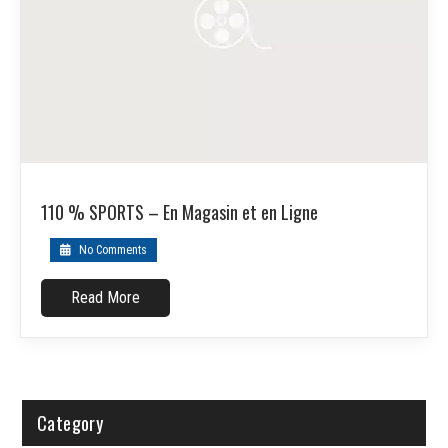
110 % SPORTS – En Magasin et en Ligne
No Comments
Read More
Category