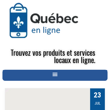
Trouvez vos produits et services
locaux en ligne.
23
JUIL