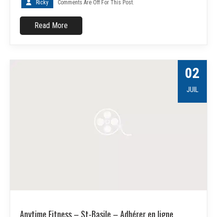
Ricky
Comments Are Off For This Post.
Read More
02
JUIL
Anytime Fitness – St-Basile – Adhérer en ligne