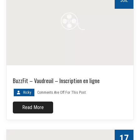
JUIL
BuzzFit – Vaudreuil – Inscription en ligne
Ricky
Comments Are Off For This Post.
Read More
17