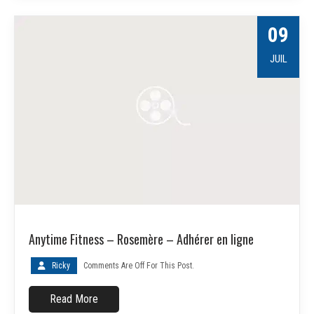
09
JUIL
Anytime Fitness – Rosemère – Adhérer en ligne
Ricky
Comments Are Off For This Post.
Read More