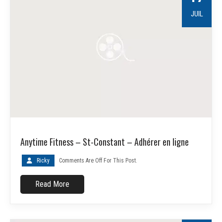
JUIL
Anytime Fitness – St-Constant – Adhérer en ligne
Ricky
Comments Are Off For This Post.
Read More