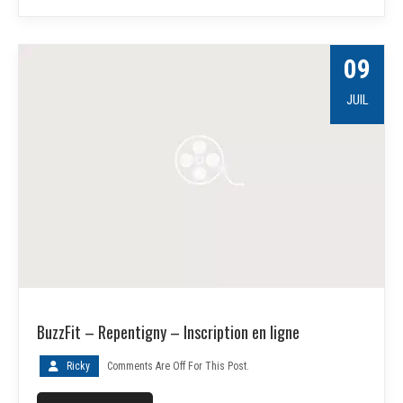
09
JUIL
BuzzFit – Repentigny – Inscription en ligne
Ricky
Comments Are Off For This Post.