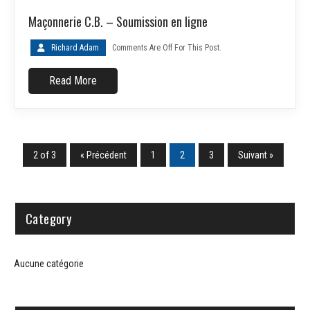
Maçonnerie C.B. – Soumission en ligne
Richard Adam
Comments Are Off For This Post.
Read More
2 of 3
« Précédent
1
2
3
Suivant »
Category
Aucune catégorie