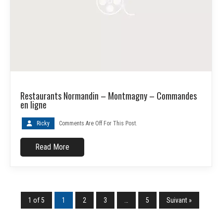
Restaurants Normandin – Montmagny – Commandes
en ligne
Ricky
Comments Are Off For This Post.
Read More
1 of 5
1
2
3
…
5
Suivant »