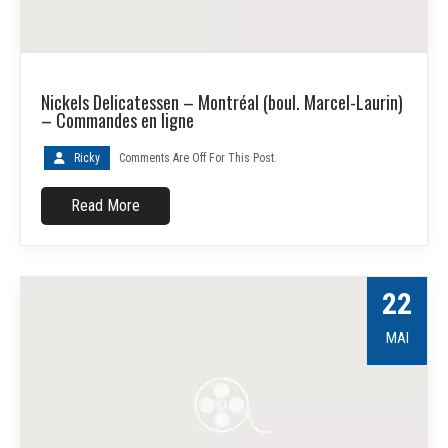
Nickels Delicatessen – Montréal (boul. Marcel-Laurin)
– Commandes en ligne
Ricky
Comments Are Off For This Post.
Read More
22
MAI