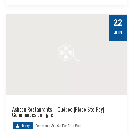
22
JUIN
Ashton Restaurants – Québec (Place Ste-Foy) –
Commandes en ligne
Ricky
Comments Are Off For This Post.