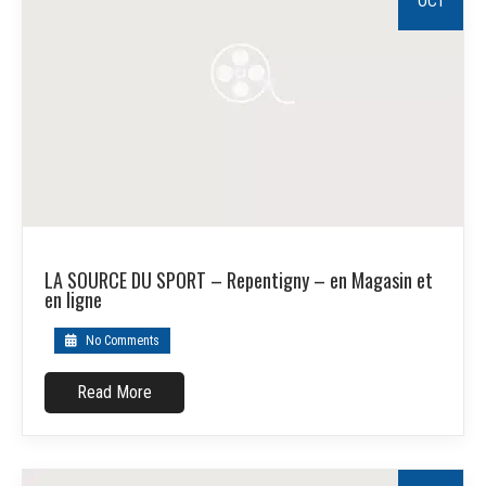
OCT
LA SOURCE DU SPORT – Repentigny – en Magasin et
en ligne
No Comments
Read More