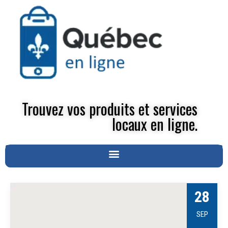
Trouvez vos produits et services
locaux en ligne.
28
SEP