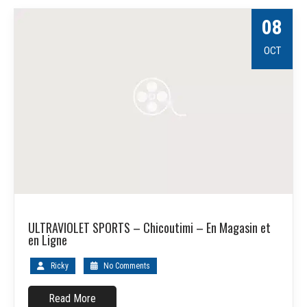
08
OCT
ULTRAVIOLET SPORTS – Chicoutimi – En Magasin et
en Ligne
Ricky
No Comments
Read More