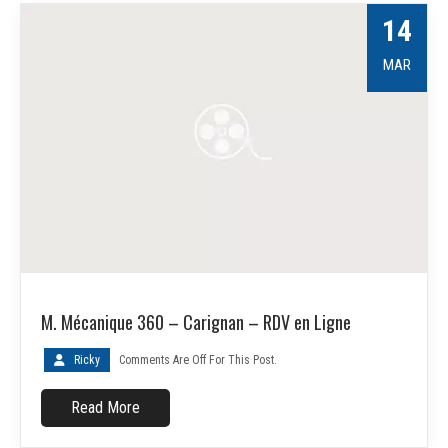
14
MAR
M. Mécanique 360 – Carignan – RDV en Ligne
Ricky
Comments Are Off For This Post.
Read More