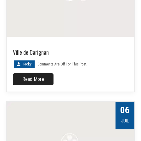
Ville de Carignan
Ricky
Comments Are Off For This Post.
Read More
06
JUIL