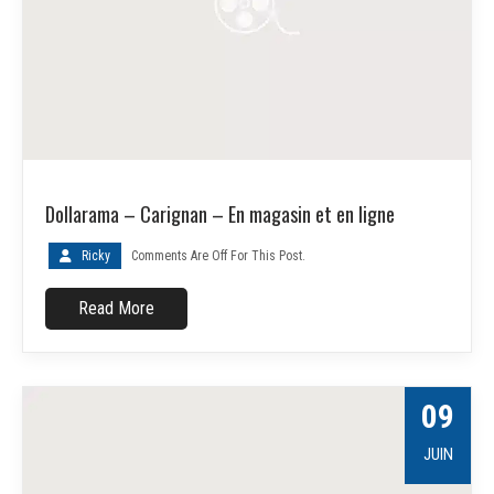
Dollarama – Carignan – En magasin et en ligne
Ricky
Comments Are Off For This Post.
Read More
09
JUIN